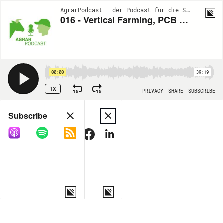
AgrarPodcast – der Podcast für die Schweizer Landwirtschaft | EP16
016 - Vertical Farming, PCB im Stall und weitere Themen
00:00
39:19
1X
15
15
PRIVACY
SHARE
SUBSCRIBE
Share
Subscribe
COPY LINK
MORE OPTIONS