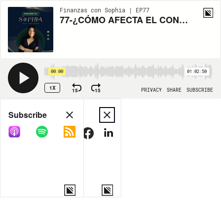
Finanzas con Sophia | EP77
77-¿CÓMO AFECTA EL CONFLICTO RUSIA - UCRANIA A LAS INVERSIONES?
00:00
01:02:50
1X
15
15
PRIVACY
SHARE
SUBSCRIBE
Share
Subscribe
COPY LINK
MORE OPTIONS