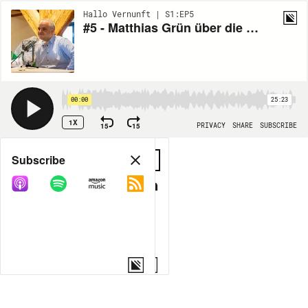
Hallo Vernunft | S1:EP5
#5 - Matthias Grün über die Folgen der Corona-Krise, den Klimawandel und regionales Wildfleisch
00:00
25:23
1X
15
15
PRIVACY
SHARE
SUBSCRIBE
Share
Subscribe
COPY LINK
MORE OPTIONS