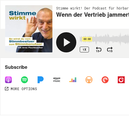
Stimme wirkt! Der Podcast für hörbar
Wenn der Vertrieb jammert
00:00
1X
15
15
Share
Subscribe
MORE OPTIONS
MORE OPTIONS