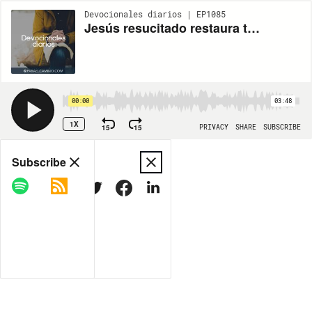
Devocionales diarios | EP1085
Jesús resucitado restaura tus heridas
00:00
03:48
1X
15
15
PRIVACY
SHARE
SUBSCRIBE
Share
Subscribe
COPY LINK
MORE OPTIONS