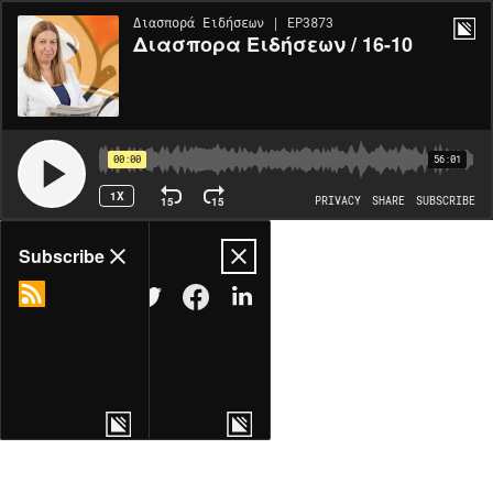
Διασπορά Ειδήσεων | EP3873
Διασπορα Ειδήσεων / 16-10
00:00
56:01
1X
15
15
PRIVACY
SHARE
SUBSCRIBE
Share
Subscribe
COPY LINK
MORE OPTIONS