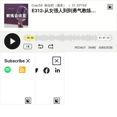
Coach8 教练吧（播客） | S1:EP760
E312-从女强人到到勇气教练，听悦兰讲写《给孩子“顶撞”的勇气》这本书背后的故事-教练会谈室
00:00
01:07:25
1X
15
15
PRIVACY
SHARE
SUBSCRIBE
Share
Subscribe
COPY LINK
MORE OPTIONS