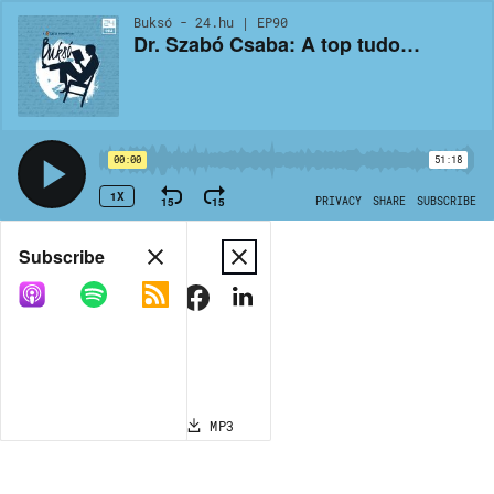
Buksó - 24.hu | EP90
Dr. Szabó Csaba: A top tudományos folyóiratokba is bekerülnek kreált eredmények
00:00
51:18
1X
15
15
PRIVACY
SHARE
SUBSCRIBE
Share
Subscribe
COPY LINK
MP3
MORE OPTIONS