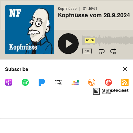
Kopfnüsse | S1:EP61
Kopfnüsse vom 28.9.2024
00:00
1X
15
15
Share
Subscribe
MORE OPTIONS