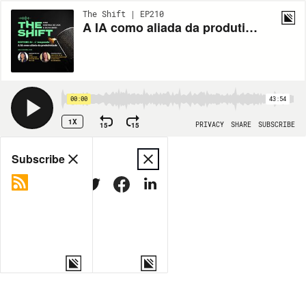
The Shift | EP210
A IA como aliada da produtividade
00:00
43:54
1X
15
15
PRIVACY
SHARE
SUBSCRIBE
Share
Subscribe
COPY LINK
MORE OPTIONS